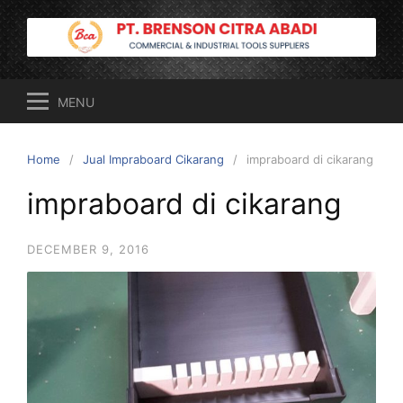
Skip
to
content
MENU
Home
Jual Impraboard Cikarang
impraboard di cikarang
impraboard di cikarang
DECEMBER 9, 2016