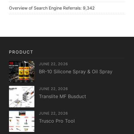
Overview of Search Engine Referrals:
9,342
PRODUCT
JUNE 22, 2026
BR-10 Silicone Spray & Oil Spray
JUNE 22, 2026
Translite MF Busduct
JUNE 22, 2026
Trusco Pro Tool