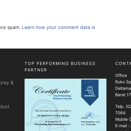
duce spam.
Learn how your comment data is
TOP PERFORMING BUSINESS
CONT
PARTNER
Office
Ruko Sp
pray &
Deltama
Barat 1
sduct
Telp. (0
7064
Mobile
E-mail 