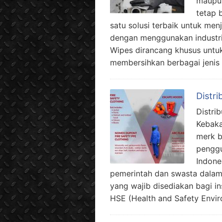
maupun
tetap 
satu solusi terbaik untuk men
dengan menggunakan industria
Wipes dirancang khusus untu
membersihkan berbagai jenis
Distri
Distri
Kebak
merk b
penggu
Indone
pemerintah dan swasta dala
yang wajib disediakan bagi i
HSE (Health and Safety Envi