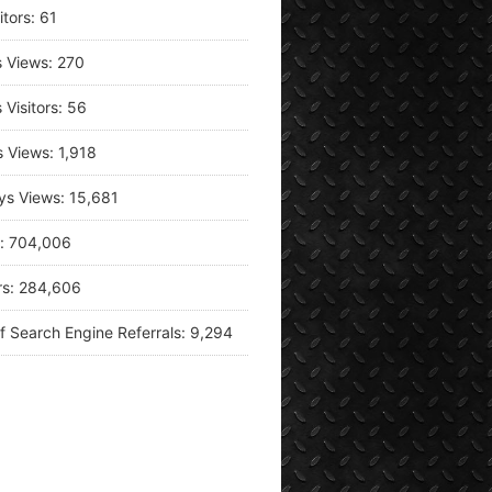
itors:
61
s Views:
270
 Visitors:
56
s Views:
1,918
ys Views:
15,681
s:
704,006
rs:
284,606
f Search Engine Referrals:
9,294