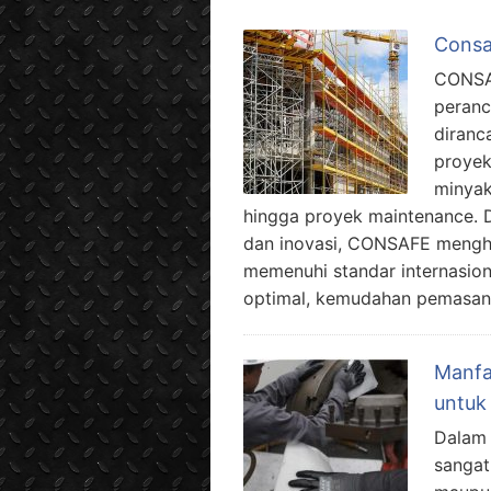
Consa
CONSAF
peranc
diranc
proyek 
minyak
hingga proyek maintenance. 
dan inovasi, CONSAFE mengha
memenuhi standar internasi
optimal, kemudahan pemasang
Manfa
untuk 
Dalam 
sangat