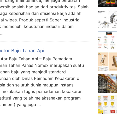
 ruang maintenance, menjaga peralatan
bersih adalah bagian dari produktivitas. Salah
jaga kebersihan dan efisiensi kerja adalah
l wipes. Produk seperti Saber Industrial
k memenuhi kebutuhan industri dalam
 …
butor Baju Tahan Api
butor Baju Tahan Api – Baju Pemadam
aran Tahan Panas Nomex merupakan suatu
ahan baju yang menjadi standard
naan oleh Dinas Pemadam Kebakaran di
sia dan seluruh dunia maupun instansi
m melakukan tugas pemadaman kebakaran
nstitusi yang telah melaksanakan program
ronment) yang juga …