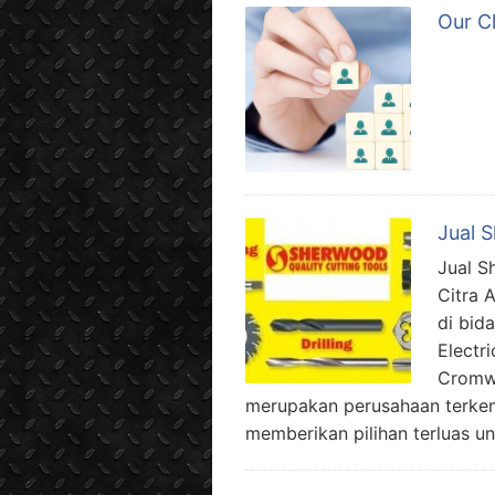
Our C
Jual 
Jual S
Citra 
di bid
Electr
Cromwe
merupakan perusahaan terkem
memberikan pilihan terluas un