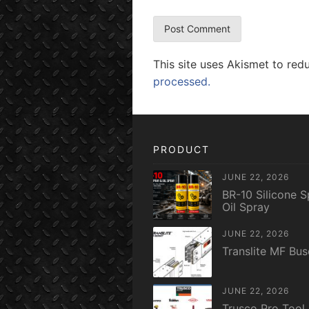
This site uses Akismet to re
processed.
PRODUCT
JUNE 22, 2026
BR-10 Silicone S
Oil Spray
JUNE 22, 2026
Translite MF Bu
JUNE 22, 2026
Trusco Pro Tool