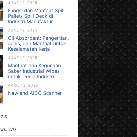
JUNE 12, 2025
Fungsi dan Manfaat Spill
Pallet/ Spill Deck di
Industri Manufaktur
JUNE 12, 2025
Oil Absorbent: Pengertian,
Jenis, dan Manfaat untuk
Keselamatan Kerja
JUNE 12, 2025
Manfaat dan Kegunaan
Saber Industrial Wipes
untuk Dunia Industri
APRIL 12, 2025
Newland AIDC Scanner
ICS
ews:
270