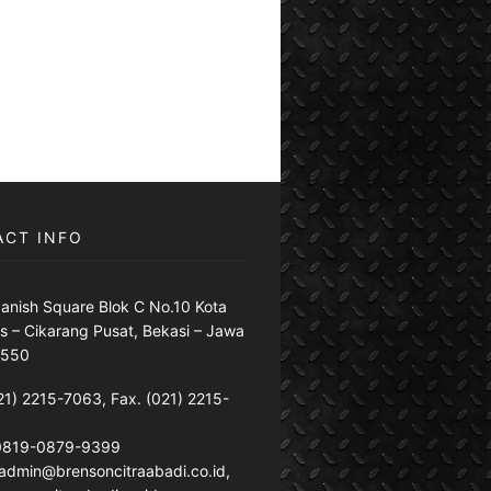
ACT INFO
anish Square Blok C No.10 Kota
s – Cikarang Pusat, Bekasi – Jawa
7550
21) 2215-7063, Fax. (021) 2215-
 0819-0879-9399
: admin@brensoncitraabadi.co.id,