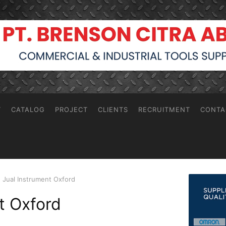
T
CATALOG
PROJECT
CLIENTS
RECRUITMENT
CONTA
Jual Instrument Oxford
t Oxford