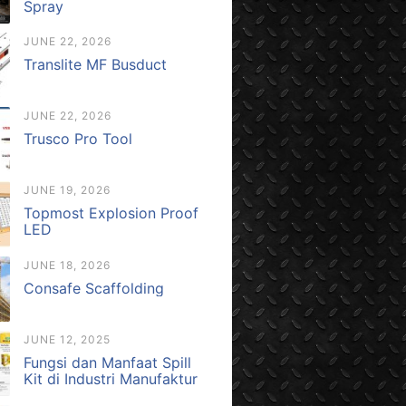
Spray
JUNE 22, 2026
Translite MF Busduct
JUNE 22, 2026
Trusco Pro Tool
JUNE 19, 2026
Topmost Explosion Proof
LED
JUNE 18, 2026
Consafe Scaffolding
JUNE 12, 2025
Fungsi dan Manfaat Spill
Kit di Industri Manufaktur