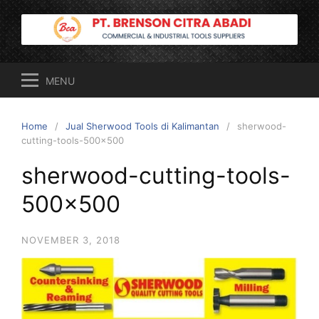
Skip
to
content
MENU
Home
Jual Sherwood Tools di Kalimantan
sherwood-
cutting-tools-500×500
sherwood-cutting-tools-
500×500
NOVEMBER 3, 2018