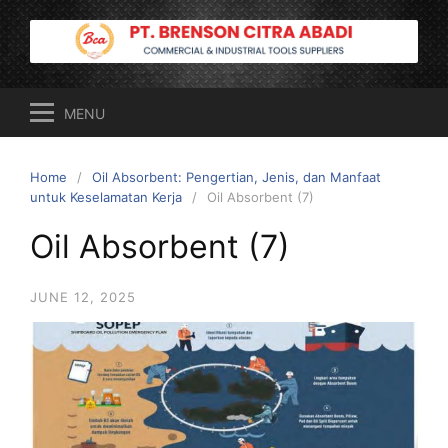
Skip
to
content
MENU
Home
Oil Absorbent: Pengertian, Jenis, dan Manfaat
untuk Keselamatan Kerja
Oil Absorbent (7)
Oil Absorbent (7)
JUNE 12, 2025