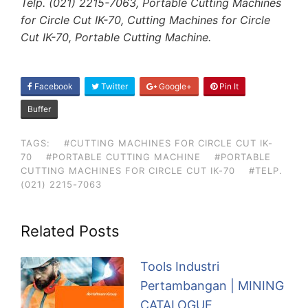
Telp. (021) 2215-7063, Portable Cutting Machines
for Circle Cut IK-70, Cutting Machines for Circle
Cut IK-70, Portable Cutting Machine.
SHARE
Facebook
Twitter
Google+
Pin It
ON
Buffer
TAGS:
#CUTTING MACHINES FOR CIRCLE CUT IK-
70
#PORTABLE CUTTING MACHINE
#PORTABLE
CUTTING MACHINES FOR CIRCLE CUT IK-70
#TELP.
(021) 2215-7063
Related Posts
Tools Industri
Pertambangan | MINING
CATALOGUE