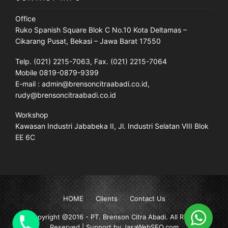
Office
Ruko Spanish Square Blok C No.10 Kota Deltamas –
Cikarang Pusat, Bekasi – Jawa Barat 17550
Telp. (021) 2215-7063, Fax. (021) 2215-7064
Mobile 0819-0879-9399
E-mail : admin@brensoncitraabadi.co.id,
rudy@brensoncitraabadi.co.id
Workshop
Kawasan Industri Jababeka II, Jl. Industri Selatan VIII Blok
EE 6C
HOME
Clients
Contact Us
Copyright @2016 -
PT. Brenson Citra Abadi
. All Rights
Reserved | Support by JasaWebSEO.com