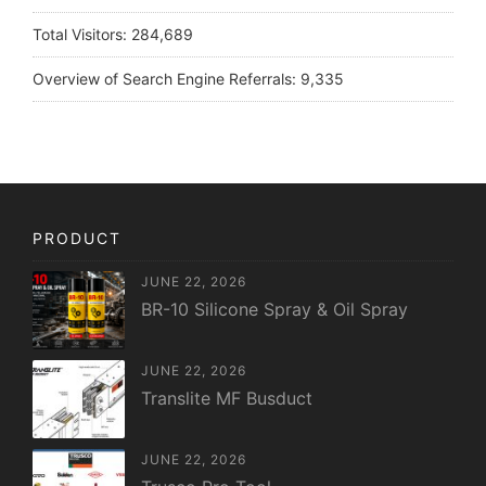
Total Visitors:
284,689
Overview of Search Engine Referrals:
9,335
PRODUCT
JUNE 22, 2026
BR-10 Silicone Spray & Oil Spray
JUNE 22, 2026
Translite MF Busduct
JUNE 22, 2026