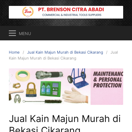
Skip
to
content
MENU
Home
Jual Kain Majun Murah di Bekasi Cikarang
Jual
Kain Majun Murah di Bekasi Cikarang
Jual Kain Majun Murah di
Bekasi Cikarang