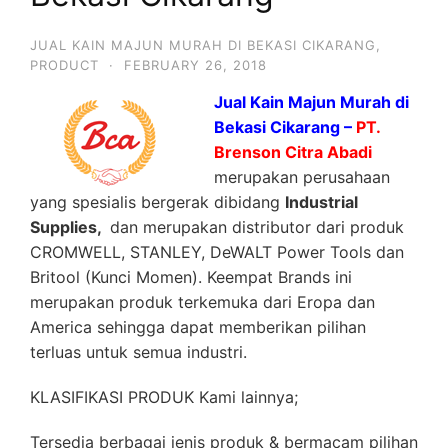
JUAL KAIN MAJUN MURAH DI BEKASI CIKARANG
,
PRODUCT
·
FEBRUARY 26, 2018
Jual Kain Majun Murah di
Bekasi Cikarang –
PT.
Brenson Citra Abadi
merupakan perusahaan
yang spesialis bergerak dibidang
Industrial
Supplies,
dan merupakan distributor dari produk
CROMWELL, STANLEY, DeWALT Power Tools dan
Britool (Kunci Momen). Keempat Brands ini
merupakan produk terkemuka dari Eropa dan
America sehingga dapat memberikan pilihan
terluas untuk semua industri.
KLASIFIKASI PRODUK Kami lainnya;
Tersedia berbagai jenis produk & bermacam pilihan