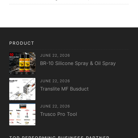
PRODUCT
JUNE 22, 2026
BR-10 Silicone Spray & Oil Spray
JUNE 22, 2026
Translite MF Busduct
JUNE 22, 2026
Trusco Pro Tool
TOP PERFORMING BUSINESS PARTNER