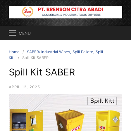
Skip
to
content
MENU
Home
SABER: Industrial Wipes, Spill Pallete, Spill
Kitt
Spill Kit SABER
Spill Kit SABER
APRIL 12, 2025