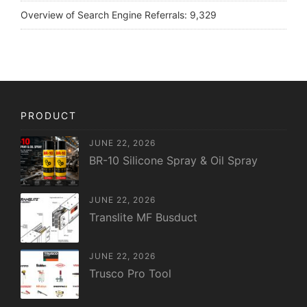
Overview of Search Engine Referrals:
9,329
PRODUCT
JUNE 22, 2026
BR-10 Silicone Spray & Oil Spray
JUNE 22, 2026
Translite MF Busduct
JUNE 22, 2026
Trusco Pro Tool