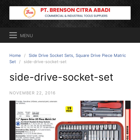
Skip
to
content
MENU
Home
Side Drive Socket Sets, Square Drive Piece Matric
Set
side-drive-socket-set
side-drive-socket-set
NOVEMBER 22, 2016