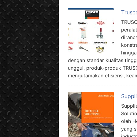
Trusc
TRUSC
perala
diranc
konstr
hingga 
dengan standar kualitas tingg
unggul, produk-produk TRUSC
mengutamakan efisiensi, keam
Suppli
Supplie
Soluti
oleh H
yang s
industr