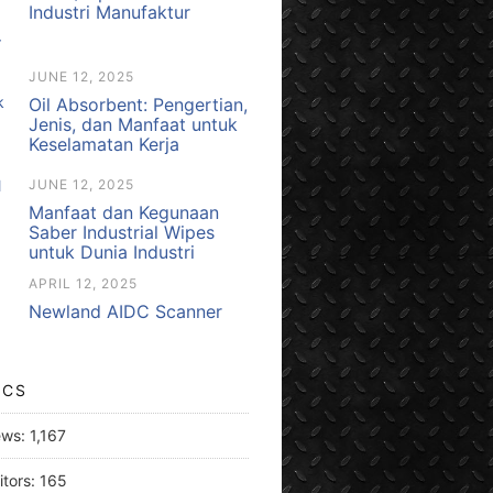
Industri Manufaktur
JUNE 12, 2025
Oil Absorbent: Pengertian,
Jenis, dan Manfaat untuk
Keselamatan Kerja
JUNE 12, 2025
Manfaat dan Kegunaan
Saber Industrial Wipes
untuk Dunia Industri
APRIL 12, 2025
Newland AIDC Scanner
ICS
ews:
1,167
itors:
165