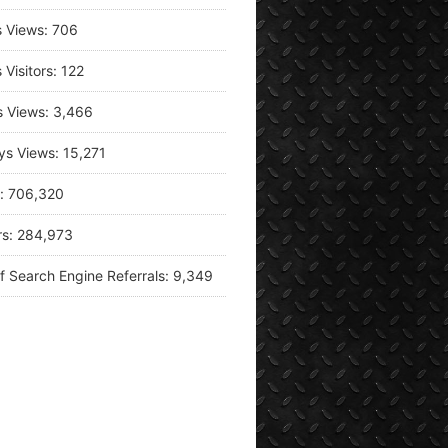
s Views:
706
 Visitors:
122
s Views:
3,466
ys Views:
15,271
s:
706,320
rs:
284,973
f Search Engine Referrals:
9,349