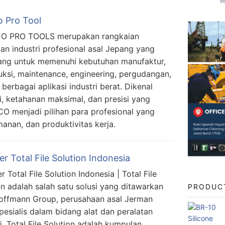
o Pro Tool
O PRO TOOLS merupakan rangkaian
tan industri profesional asal Jepang yang
ang untuk memenuhi kebutuhan manufaktur,
uksi, maintenance, engineering, pergudangan,
berbagai aplikasi industri berat. Dikenal
i, ketahanan maksimal, dan presisi yang
O menjadi pilihan para profesional yang
anan, dan produktivitas kerja.
er Total File Solution Indonesia
r Total File Solution Indonesia | Total File
on adalah salah satu solusi yang ditawarkan
PRODUC
offmann Group, perusahaan asal Jerman
pesialis dalam bidang alat dan peralatan
i. Total File Solution adalah kumpulan