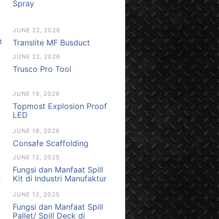
Spray
JUNE 22, 2026
Translite MF Busduct
JUNE 22, 2026
Trusco Pro Tool
JUNE 19, 2026
Topmost Explosion Proof
LED
JUNE 18, 2026
Consafe Scaffolding
JUNE 12, 2025
Fungsi dan Manfaat Spill
Kit di Industri Manufaktur
JUNE 12, 2025
Fungsi dan Manfaat Spill
Pallet/ Spill Deck di