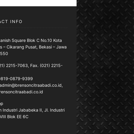
ACT INFO
anish Square Blok C No.10 Kota
s – Cikarang Pusat, Bekasi – Jawa
7550
21) 2215-7063, Fax. (021) 2215-
 0819-0879-9399
: admin@brensoncitraabadi.co.id,
ensoncitraabadi.co.id
op
Industri Jababeka II, Jl. Industri
VIII Blok EE 6C