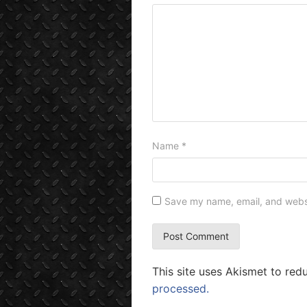
Name
*
Save my name, email, and websit
This site uses Akismet to re
processed.