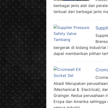
berbagai jenis alat dan pera
terbuat dari berbagai jenis ma
Suppl
Suppli
Brenso
bergerak di bidang Industrial
dapat memberikan pilihan terl
Cromw
Cromwe
Abadi Merupakan perusahaan y
(Mechanical & Electrical), d
Grainger. Kedua perusahaan 
Eropa dan Amerika sehingga d
semua industri.