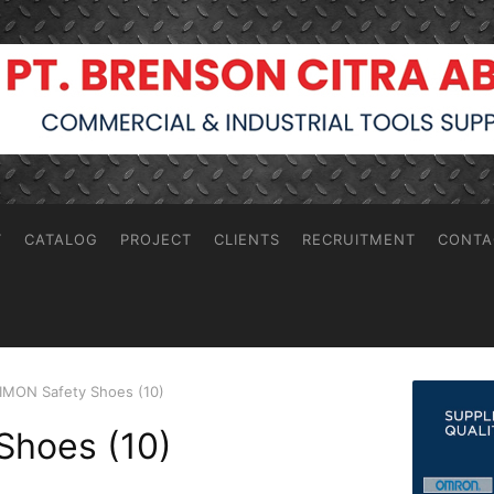
T
CATALOG
PROJECT
CLIENTS
RECRUITMENT
CONTA
IMON Safety Shoes (10)
Shoes (10)