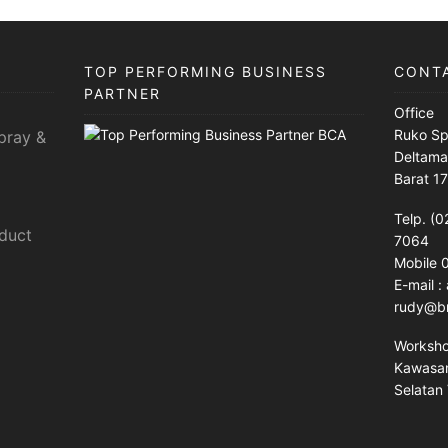
TOP PERFORMING BUSINESS
CONT
PARTNER
Office
Ruko Sp
pray &
Deltama
Barat 1
Telp. (0
sduct
7064
Mobile
E-mail 
rudy@br
Worksh
Kawasan 
Selatan 