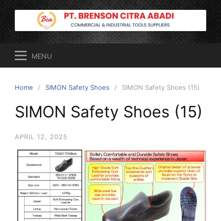
Skip
to
content
MENU
Home
SIMON Safety Shoes
SIMON Safety Shoes (15)
SIMON Safety Shoes (15)
APRIL 12, 2025