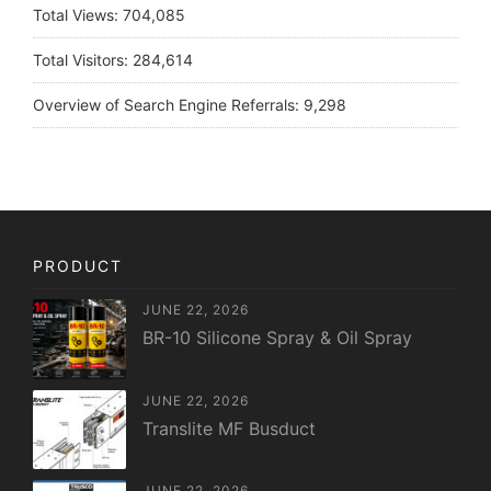
Total Views:
704,085
Total Visitors:
284,614
Overview of Search Engine Referrals:
9,298
PRODUCT
JUNE 22, 2026
BR-10 Silicone Spray & Oil Spray
JUNE 22, 2026
Translite MF Busduct
JUNE 22, 2026