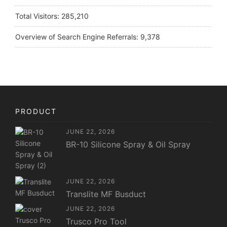
Total Visitors:
285,210
Overview of Search Engine Referrals:
9,378
PRODUCT
JUNE 22, 2026
BR-10 Silicone Spray & Oil Spray
JUNE 22, 2026
Translite MF Busduct
JUNE 22, 2026
Trusco Pro Tool