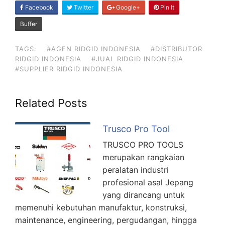
SHARE
Facebook
Twitter
Google+
Pin It
ON
Buffer
TAGS:
#AGEN RIDGID INDONESIA
#DISTRIBUTOR
RIDGID INDONESIA
#JUAL RIDGID INDONESIA
#SUPPLIER RIDGID INDONESIA
Related Posts
Trusco Pro Tool
TRUSCO PRO TOOLS
merupakan rangkaian
peralatan industri
profesional asal Jepang
yang dirancang untuk
memenuhi kebutuhan manufaktur, konstruksi,
maintenance, engineering, pergudangan, hingga