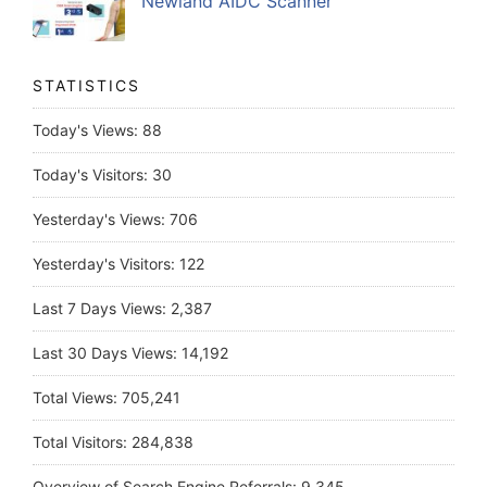
Newland AIDC Scanner
STATISTICS
Today's Views:
88
Today's Visitors:
30
Yesterday's Views:
706
Yesterday's Visitors:
122
Last 7 Days Views:
2,387
Last 30 Days Views:
14,192
Total Views:
705,241
Total Visitors:
284,838
Overview of Search Engine Referrals:
9,345