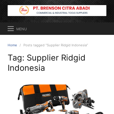
Skip
to
content
MENU
Home
Posts tagged “Supplier Ridgid Indonesia”
Tag:
Supplier Ridgid
Indonesia