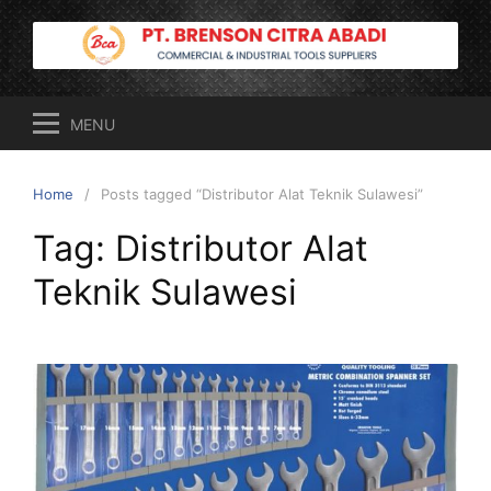
Skip
to
content
MENU
Home
Posts tagged “Distributor Alat Teknik Sulawesi”
Tag:
Distributor Alat
Teknik Sulawesi