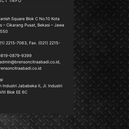
ACT INFO
anish Square Blok C No.10 Kota
s – Cikarang Pusat, Bekasi – Jawa
7550
21) 2215-7063, Fax. (021) 2215-
 0819-0879-9399
: admin@brensoncitraabadi.co.id,
ensoncitraabadi.co.id
op
Industri Jababeka II, Jl. Industri
VIII Blok EE 6C