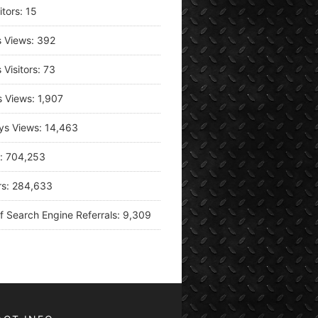
itors:
15
s Views:
392
 Visitors:
73
s Views:
1,907
ys Views:
14,463
s:
704,253
rs:
284,633
f Search Engine Referrals:
9,309