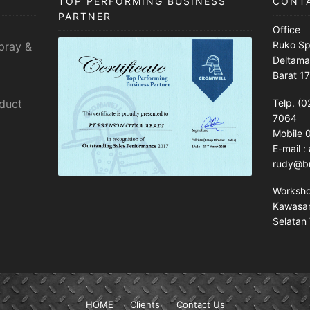
TOP PERFORMING BUSINESS
CONT
PARTNER
Office
Ruko Sp
pray &
Deltama
Barat 1
sduct
Telp. (0
7064
Mobile
E-mail 
rudy@br
Worksh
Kawasan 
Selatan 
HOME
Clients
Contact Us