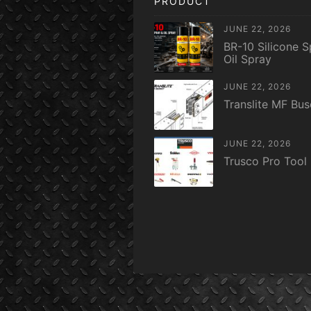
PRODUCT
JUNE 22, 2026
BR-10 Silicone S
Oil Spray
JUNE 22, 2026
Translite MF Bu
JUNE 22, 2026
Trusco Pro Tool