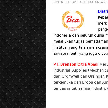
DISTRIBUTOR BAJU TAHAN API
Distr
Keba
merk 
peng
Indonesia dan seluruh dunia 
melakukan tugas pemadaman 
institusi yang telah melaksa
Environment) yang juga diseb
PT. Brenson Citra Abadi
Meru
Industrial Supplies (Mechanic
dari Cromwell dan Grainger.
terkemuka dari Eropa dan Am
terluas untuk semua industri.