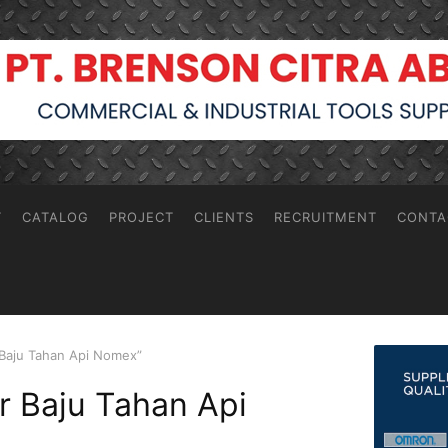
T
CATALOG
PROJECT
CLIENTS
RECRUITMENT
CONTA
 Baju Tahan Api Nomex”
or Baju Tahan Api