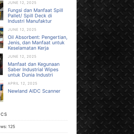
JUNE 12, 2025
Fungsi dan Manfaat Spill
Pallet/ Spill Deck di
Industri Manufaktur
JUNE 12, 2025
Oil Absorbent: Pengertian,
Jenis, dan Manfaat untuk
Keselamatan Kerja
JUNE 12, 2025
Manfaat dan Kegunaan
Saber Industrial Wipes
untuk Dunia Industri
APRIL 12, 2025
Newland AIDC Scanner
ICS
ews:
125