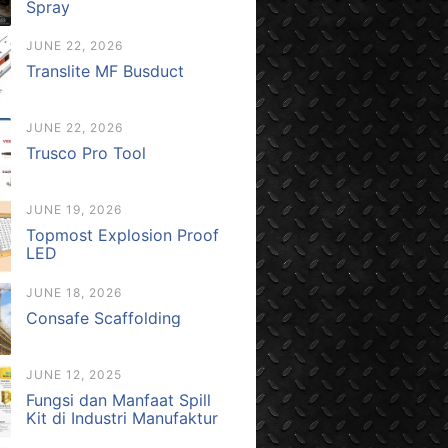
Spray
JUNE 22, 2026
Translite MF Busduct
JUNE 22, 2026
Trusco Pro Tool
JUNE 19, 2026
Topmost Explosion Proof
LED
JUNE 18, 2026
Consafe Scaffolding
JUNE 12, 2025
Fungsi dan Manfaat Spill
Kit di Industri Manufaktur