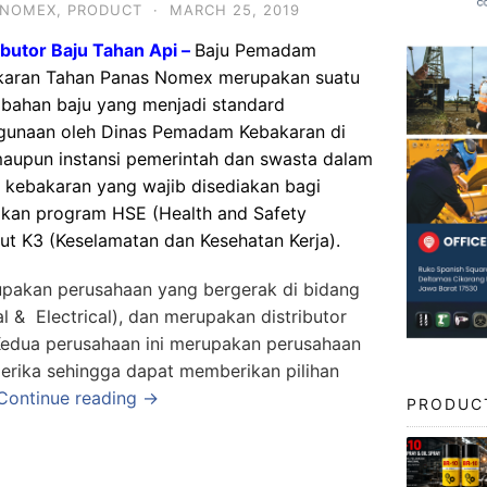
 NOMEX
,
PRODUCT
·
MARCH 25, 2019
ibutor Baju Tahan Api –
Baju Pemadam
karan Tahan Panas Nomex merupakan suatu
bahan baju yang menjadi standard
gunaan oleh Dinas Pemadam Kebakaran di
maupun instansi pemerintah dan swasta dalam
kebakaran yang wajib disediakan bagi
nakan program HSE (Health and Safety
ut K3 (Keselamatan dan Kesehatan Kerja).
pakan perusahaan yang bergerak di bidang
al & Electrical), dan merupakan distributor
 Kedua perusahaan ini merupakan perusahaan
erika sehingga dapat memberikan pilihan
Continue reading →
PRODUC