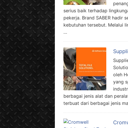
penang
serius baik terhadap lingkun
pekerja. Brand SABER hadir s
kebutuhan tersebut. Melalui li
…
Suppli
Supplie
Soluti
oleh H
yang s
industr
berbagai jenis alat dan pera
terbuat dari berbagai jenis ma
Cromwe