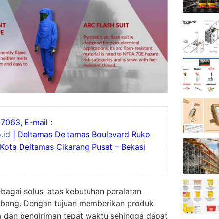
7063, E-mail :
.id
| Deltamas Deltamas Boulevard Ruko
 Kota Deltamas Cikarang Pusat – Bekasi
ebagai solusi atas kebutuhan peralatan
mbang. Dengan tujuan memberikan produk
a dan pengiriman tepat waktu sehingga dapat