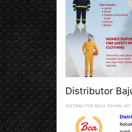
Distributor Ba
DISTRIBUTOR BAJU TAHAN API
Distr
Keba
merk 