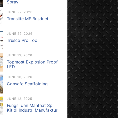
Spray
JUNE 22, 2026
Translite MF Busduct
JUNE 22, 2026
Trusco Pro Tool
JUNE 19, 2026
Topmost Explosion Proof
LED
JUNE 18, 2026
Consafe Scaffolding
JUNE 12, 2025
Fungsi dan Manfaat Spill
Kit di Industri Manufaktur