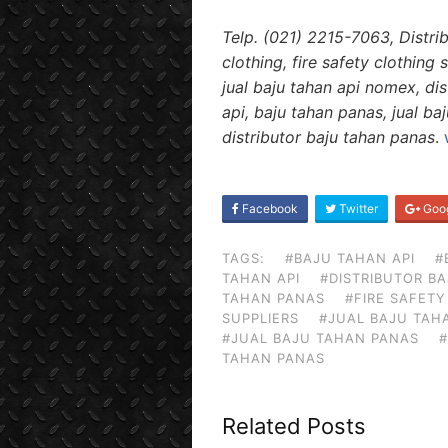
Telp. (021) 2215-7063, Distri
clothing, fire safety clothing 
jual baju tahan api nomex, dis
api, baju tahan panas, jual ba
distributor baju tahan panas
.
SHARE
Facebook
Twitter
Goo
ON
TAGS:
#BAJU TAHAN API
#
TAHAN API
#DISTRIBUTOR B
TAHAN PANAS
#FIRE SAFET
SUPPLIERS
#JUAL BAJU TAHA
#JUAL BAJU TAHAN PANAS
#
TAHAN PANAS
Related Posts