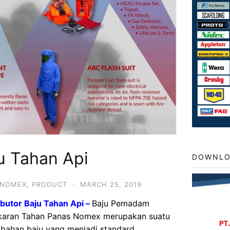
ju Tahan Api
DOWNLO
 NOMEX
,
PRODUCT
·
MARCH 25, 2019
ibutor Baju Tahan Api –
Baju Pemadam
karan Tahan Panas Nomex merupakan suatu
bahan baju yang menjadi standard