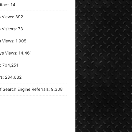
itors:
14
s Views:
392
 Visitors:
73
s Views:
1,905
ys Views:
14,461
s:
704,251
rs:
284,632
f Search Engine Referrals:
9,308