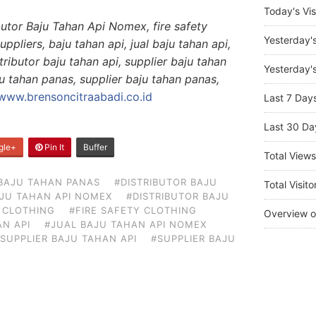
Today's Vis
butor Baju Tahan Api Nomex, fire safety
Yesterday'
suppliers, baju tahan api, jual baju tahan api,
tributor baju tahan api, supplier baju tahan
Yesterday's
ju tahan panas, supplier baju tahan panas,
www.brensoncitraabadi.co.id
Last 7 Day
Last 30 Da
gle+
Pin It
Buffer
Total View
BAJU TAHAN PANAS
#DISTRIBUTOR BAJU
Total Visito
AJU TAHAN API NOMEX
#DISTRIBUTOR BAJU
Y CLOTHING
#FIRE SAFETY CLOTHING
Overview o
N API
#JUAL BAJU TAHAN API NOMEX
SUPPLIER BAJU TAHAN API
#SUPPLIER BAJU