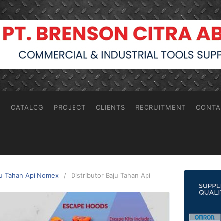
T
CATALOG
PROJECT
CLIENTS
RECRUITMENT
CONTA
aju Tahan Api Nomex
Distributor Baju Tahan Api