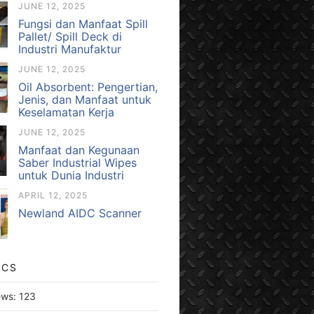
JUNE 12, 2025
Fungsi dan Manfaat Spill
Pallet/ Spill Deck di
Industri Manufaktur
JUNE 12, 2025
Oil Absorbent: Pengertian,
Jenis, dan Manfaat untuk
Keselamatan Kerja
JUNE 12, 2025
Manfaat dan Kegunaan
Saber Industrial Wipes
untuk Dunia Industri
APRIL 12, 2025
Newland AIDC Scanner
ICS
ews:
123