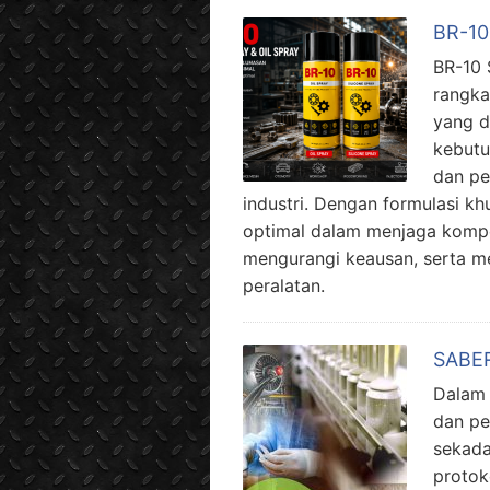
BR-10 
BR-10 
rangka
yang d
kebutu
dan pe
industri. Dengan formulasi k
optimal dalam menjaga kompon
mengurangi keausan, serta m
peralatan.
SABER:
Dalam 
dan p
sekada
protok