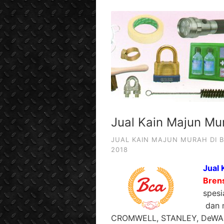
Jual Kain Majun Mu
JUAL KAIN MAJUN MURAH DI B
2018
Jual 
Bren
spesi
dan m
CROMWELL, STANLEY, DeWALT 