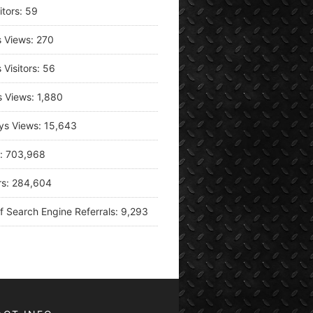
itors:
59
s Views:
270
 Visitors:
56
s Views:
1,880
ys Views:
15,643
s:
703,968
rs:
284,604
f Search Engine Referrals:
9,293