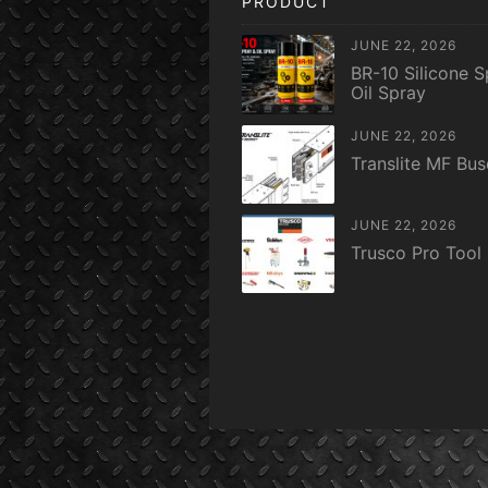
PRODUCT
JUNE 22, 2026
BR-10 Silicone S
Oil Spray
JUNE 22, 2026
Translite MF Bu
JUNE 22, 2026
Trusco Pro Tool