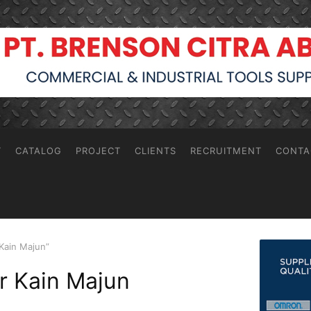
T
CATALOG
PROJECT
CLIENTS
RECRUITMENT
CONTA
 Kain Majun”
or Kain Majun