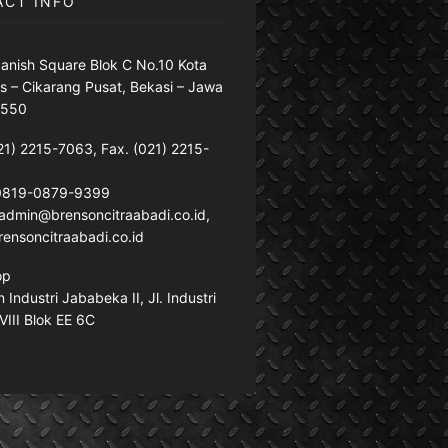
ACT INFO
anish Square Blok C No.10 Kota
s – Cikarang Pusat, Bekasi – Jawa
7550
21) 2215-7063, Fax. (021) 2215-
 0819-0879-9399
: admin@brensoncitraabadi.co.id,
ensoncitraabadi.co.id
op
Industri Jababeka II, Jl. Industri
VIII Blok EE 6C