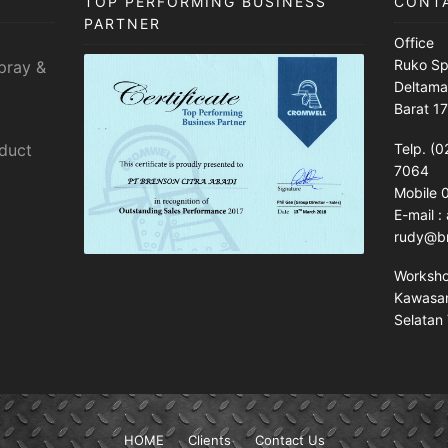
TOP PERFORMING BUSINESS
CONT
PARTNER
Office
Ruko Sp
pray &
Deltama
Barat 1
sduct
Telp. (0
7064
Mobile
E-mail 
rudy@br
Worksh
Kawasan 
Selatan 
HOME
Clients
Contact Us