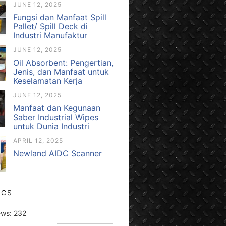
JUNE 12, 2025
Fungsi dan Manfaat Spill
Pallet/ Spill Deck di
Industri Manufaktur
JUNE 12, 2025
Oil Absorbent: Pengertian,
Jenis, dan Manfaat untuk
Keselamatan Kerja
JUNE 12, 2025
Manfaat dan Kegunaan
Saber Industrial Wipes
untuk Dunia Industri
APRIL 12, 2025
Newland AIDC Scanner
ICS
ews:
232