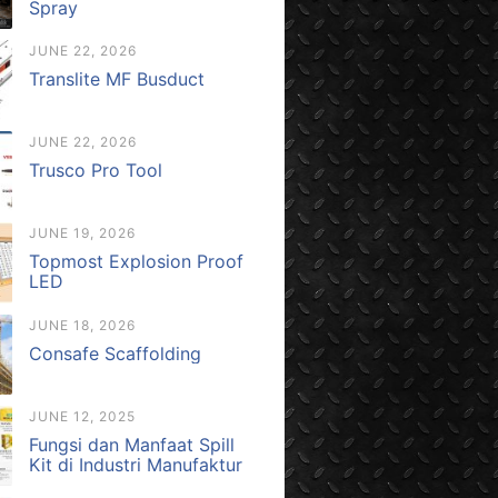
Spray
JUNE 22, 2026
Translite MF Busduct
JUNE 22, 2026
Trusco Pro Tool
JUNE 19, 2026
Topmost Explosion Proof
LED
JUNE 18, 2026
Consafe Scaffolding
JUNE 12, 2025
Fungsi dan Manfaat Spill
Kit di Industri Manufaktur