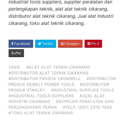
industrial tools suppliers, supplier peralatan dan
perlengkapan teknik, alat alat teknik cikarang,
distributor alat teknik cikarang, Jual alat Industri
cikarang, toko alat teknik cikarang
.
SHARE
Facebook
Twitter
Google+
Pin It
ON
Buffer
TAGS:
#ALAT ALAT TEKNIK CIKARANG
#DISTRIBUTOR ALAT TEKNIK CIKARANG
#DISTRIBUTOR PRODUK CROMWELL
#DISTRIBUTOR
PRODUK DEWALT POWER TOOLS
#DISTRIBUTOR
PRODUK STANLEY
#INDUSTRIAL SUPPLIES TOOLS
#INDUSTRIAL TOOLS SUPPLIERS
#JUAL ALAT
INDUSTRI CIKARANG
#SUPPLIER PERALATAN DAN
PERLENGKAPAN TEKNIK
#TELP. (021) 2215-7063
#TOKO ALAT TEKNIK CIKARANG