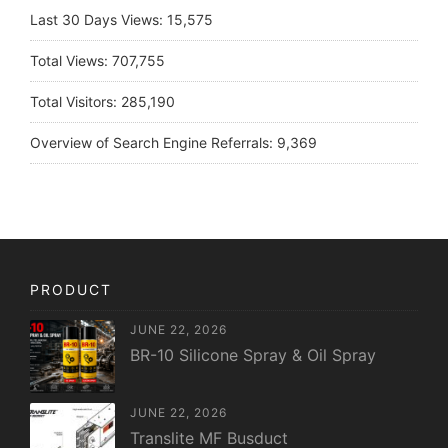
Last 30 Days Views:
15,575
Total Views:
707,755
Total Visitors:
285,190
Overview of Search Engine Referrals:
9,369
PRODUCT
JUNE 22, 2026
BR-10 Silicone Spray & Oil Spray
JUNE 22, 2026
Translite MF Busduct