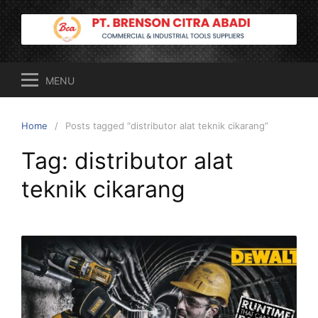
Skip
to
content
MENU
Home
Posts tagged “distributor alat teknik cikarang”
Tag:
distributor alat
teknik cikarang