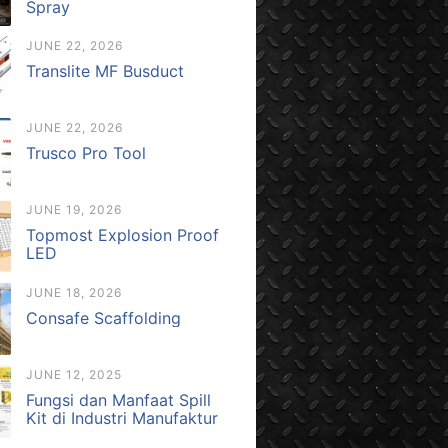
Spray
JUNE 22, 2026
Translite MF Busduct
JUNE 22, 2026
Trusco Pro Tool
JUNE 19, 2026
Topmost Explosion Proof
LED
JUNE 18, 2026
Consafe Scaffolding
JUNE 12, 2025
Fungsi dan Manfaat Spill
Kit di Industri Manufaktur