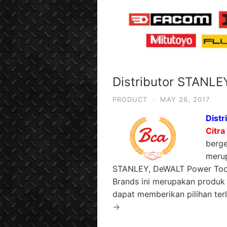
Distributor STANLEY
PRODUCT
·
MAY 26, 2017
Distr
Citra
berg
merup
STANLEY, DeWALT Power Tool
Brands ini merupakan produk
dapat memberikan pilihan ter
→