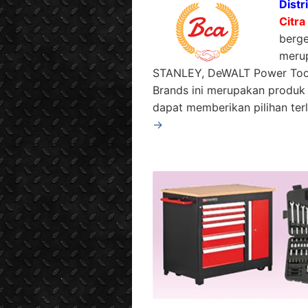
Distr
Citra
berg
merup
STANLEY, DeWALT Power Tool
Brands ini merupakan produk
dapat memberikan pilihan ter
→