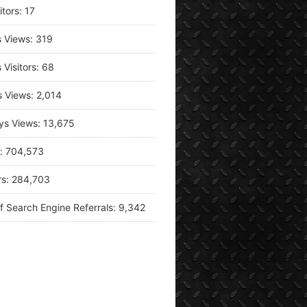
itors:
17
s Views:
319
 Visitors:
68
s Views:
2,014
ys Views:
13,675
s:
704,573
rs:
284,703
f Search Engine Referrals:
9,342