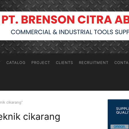
T
CATALOG
PROJECT
CLIENTS
RECRUITMENT
CONTA
knik cikarang”
teknik cikarang