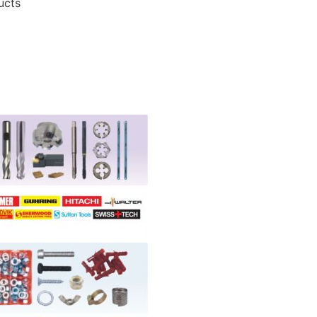
ucts
g