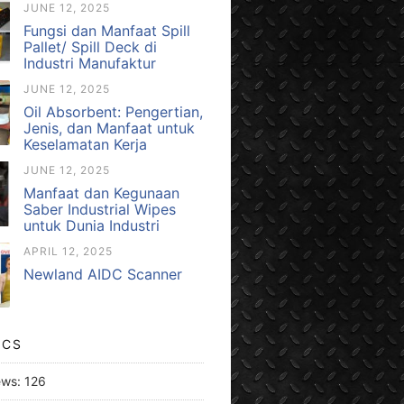
JUNE 12, 2025
Fungsi dan Manfaat Spill
Pallet/ Spill Deck di
Industri Manufaktur
JUNE 12, 2025
Oil Absorbent: Pengertian,
Jenis, dan Manfaat untuk
Keselamatan Kerja
JUNE 12, 2025
Manfaat dan Kegunaan
Saber Industrial Wipes
untuk Dunia Industri
APRIL 12, 2025
Newland AIDC Scanner
ICS
ews:
126