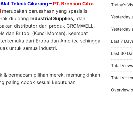
Alat Teknik Cikarang –
PT. Brenson Citra
Today's Vis
i
merupakan perusahaan yang spesialis
Yesterday'
erak dibidang
Industrial Supplies,
dan
akan distributor dari produk CROMWELL,
Yesterday's
s dan Britool (Kunci Momen). Keempat
 terkemuka dari Eropa dan America sehingga
Last 7 Day
uas untuk semua industri.
Last 30 Da
Total View
duk & bermacam pilihan merek, memungkinkan
Total Visito
g paling cocok sesuai kebutuhan.
Overview o