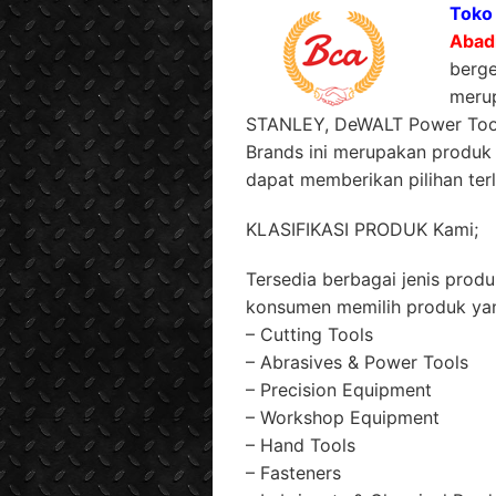
Toko 
Abad
berg
merup
STANLEY, DeWALT Power Tool
Brands ini merupakan produk
dapat memberikan pilihan terl
KLASIFIKASI PRODUK Kami;
Tersedia berbagai jenis pro
konsumen memilih produk yan
– Cutting Tools
– Abrasives & Power Tools
– Precision Equipment
– Workshop Equipment
– Hand Tools
– Fasteners