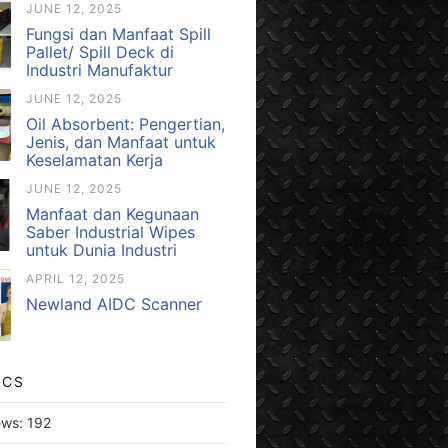
JUNE 12, 2025
Fungsi dan Manfaat Spill
Pallet/ Spill Deck di
Industri Manufaktur
JUNE 12, 2025
Oil Absorbent: Pengertian,
Jenis, dan Manfaat untuk
Keselamatan Kerja
JUNE 12, 2025
Manfaat dan Kegunaan
Saber Industrial Wipes
untuk Dunia Industri
APRIL 12, 2025
Newland AIDC Scanner
ICS
ews:
192