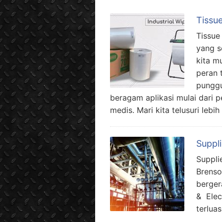
Tissue
Tissue
yang s
kita m
peran t
punggu
beragam aplikasi mulai dari p
medis. Mari kita telusuri lebi
Suppl
Suppli
Brenso
berger
& Elec
terlua