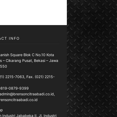
ACT INFO
anish Square Blok C No.10 Kota
s – Cikarang Pusat, Bekasi – Jawa
7550
21) 2215-7063, Fax. (021) 2215-
 0819-0879-9399
: admin@brensoncitraabadi.co.id,
ensoncitraabadi.co.id
op
Industri Jababeka II, Jl. Industri