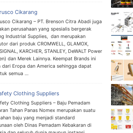
Trusco Cikarang
rusco Cikarang – PT. Brenson Citra Abadi juga
kan perusahaan yang spesialis bergerak
ng Industrial Supplies, dan merupakan
butor dari produk CROMWELL, GLAMOX,
SIGNAL, KARCHER, STANLEY, DeWALT Power
en) dan Merek Lainnya. Keempat Brands ini
dari Eropa dan America sehingga dapat
ntuk semua …
afety Clothing Suppliers
afety Clothing Suppliers – Baju Pemadam
aran Tahan Panas Nomex merupakan suatu
ahan baju yang menjadi standard
naan oleh Dinas Pemadam Kebakaran di
sia dan seluruh dunia maupun instansi