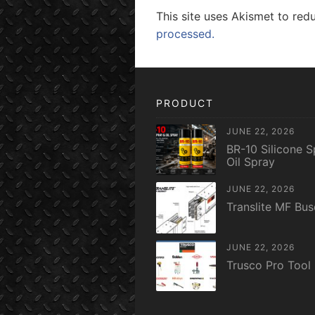
This site uses Akismet to re
processed.
PRODUCT
JUNE 22, 2026
BR-10 Silicone S
Oil Spray
JUNE 22, 2026
Translite MF Bu
JUNE 22, 2026
Trusco Pro Tool