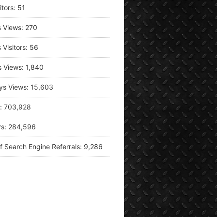
itors:
51
s Views:
270
 Visitors:
56
s Views:
1,840
ys Views:
15,603
s:
703,928
rs:
284,596
f Search Engine Referrals:
9,286