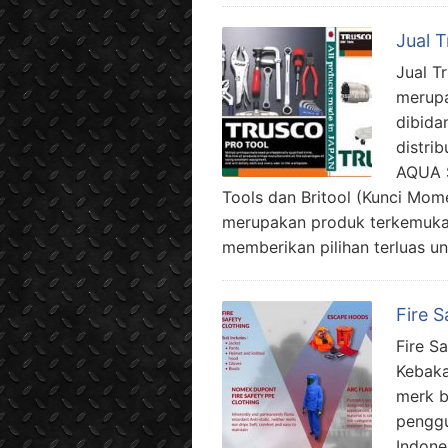
Jual 
Jual T
merupa
dibida
distri
AQUA 
Tools dan Britool (Kunci Mom
merupakan produk terkemuka 
memberikan pilihan terluas u
Fire S
Fire S
Kebak
merk b
penggu
Indone