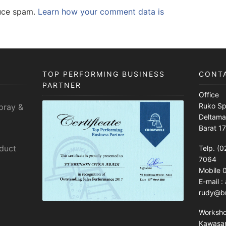
duce spam.
Learn how your comment data is
TOP PERFORMING BUSINESS
CONT
PARTNER
Office
Ruko Sp
pray &
Deltama
Barat 1
sduct
Telp. (0
7064
Mobile
E-mail 
rudy@br
Worksh
Kawasan 