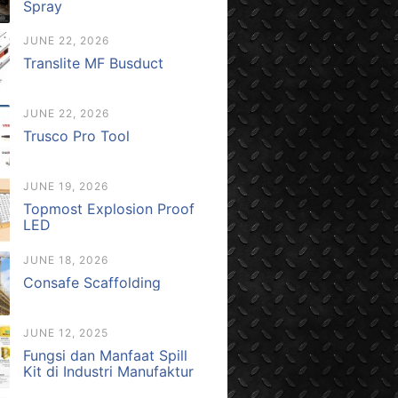
Spray
JUNE 22, 2026
Translite MF Busduct
JUNE 22, 2026
Trusco Pro Tool
JUNE 19, 2026
Topmost Explosion Proof
LED
JUNE 18, 2026
Consafe Scaffolding
JUNE 12, 2025
Fungsi dan Manfaat Spill
Kit di Industri Manufaktur