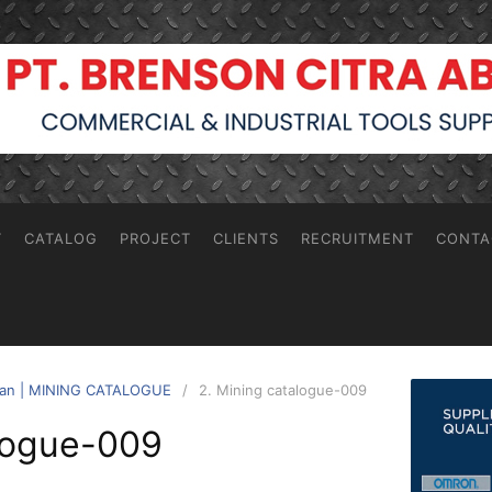
T
CATALOG
PROJECT
CLIENTS
RECRUITMENT
CONTA
ngan | MINING CATALOGUE
2. Mining catalogue-009
alogue-009