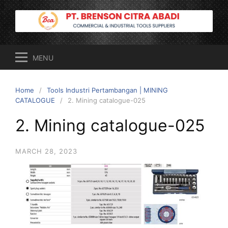
Skip
to
content
MENU
Home
Tools Industri Pertambangan | MINING
CATALOGUE
2. Mining catalogue-025
2. Mining catalogue-025
MARCH 28, 2023