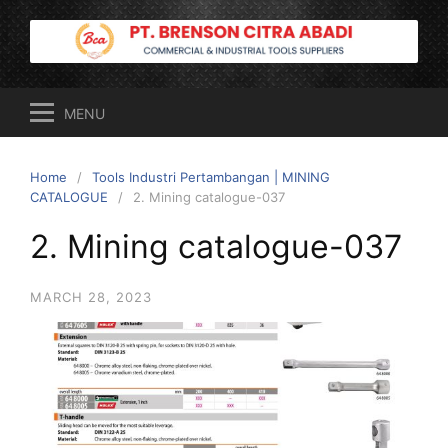
Skip
to
content
MENU
Home
Tools Industri Pertambangan | MINING
CATALOGUE
2. Mining catalogue-037
2. Mining catalogue-037
MARCH 28, 2023