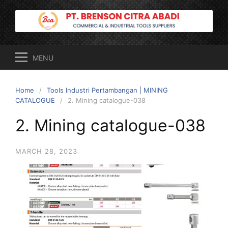
Skip
to
content
MENU
Home
Tools Industri Pertambangan | MINING
CATALOGUE
2. Mining catalogue-038
2. Mining catalogue-038
MARCH 28, 2023