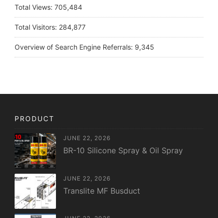
Total Views:
705,484
Total Visitors:
284,877
Overview of Search Engine Referrals:
9,345
PRODUCT
JUNE 22, 2026
BR-10 Silicone Spray & Oil Spray
JUNE 22, 2026
Translite MF Busduct