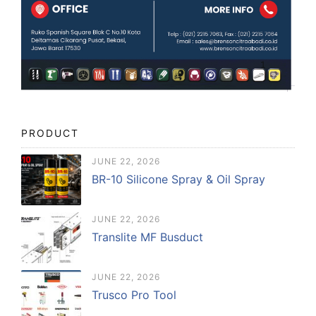
PRODUCT
JUNE 22, 2026
BR-10 Silicone Spray & Oil Spray
JUNE 22, 2026
Translite MF Busduct
JUNE 22, 2026
Trusco Pro Tool