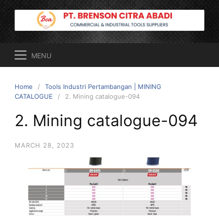
Skip
to
content
MENU
Home
Tools Industri Pertambangan | MINING
CATALOGUE
2. Mining catalogue-094
2. Mining catalogue-094
MARCH 28, 2023