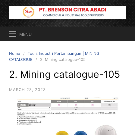
Skip
to
content
MENU
Home
Tools Industri Pertambangan | MINING
CATALOGUE
2. Mining catalogue-105
2. Mining catalogue-105
MARCH 28, 2023