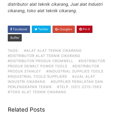
distributor alat teknik cikarang, Jual alat Industri
cikarang, toko alat teknik cikarang
.
SHARE
Facebook
Twitter
Google+
Pin It
ON
Buffer
TAGS:
#ALAT ALAT TEKNIK CIKARANG
#DISTRIBUTOR ALAT TEKNIK CIKARANG
#DISTRIBUTOR PRODUK CROMWELL
#DISTRIBUTOR
PRODUK DEWALT POWER TOOLS
#DISTRIBUTOR
PRODUK STANLEY
#INDUSTRIAL SUPPLIES TOOLS
#INDUSTRIAL TOOLS SUPPLIERS
#JUAL ALAT
INDUSTRI CIKARANG
#SUPPLIER PERALATAN DAN
PERLENGKAPAN TEKNIK
#TELP. (021) 2215-7063
#TOKO ALAT TEKNIK CIKARANG
Related Posts