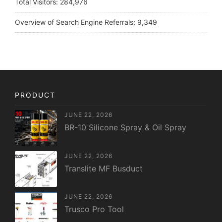
Total Visitors:
284,976
Overview of Search Engine Referrals:
9,349
PRODUCT
JUNE 22, 2026
BR-10 Silicone Spray & Oil Spray
JUNE 22, 2026
Translite MF Busduct
JUNE 22, 2026
Trusco Pro Tool