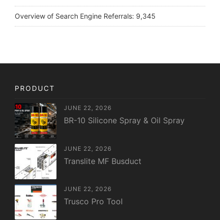
Overview of Search Engine Referrals:
9,345
PRODUCT
JUNE 22, 2026
BR-10 Silicone Spray & Oil Spray
JUNE 22, 2026
Translite MF Busduct
JUNE 22, 2026
Trusco Pro Tool