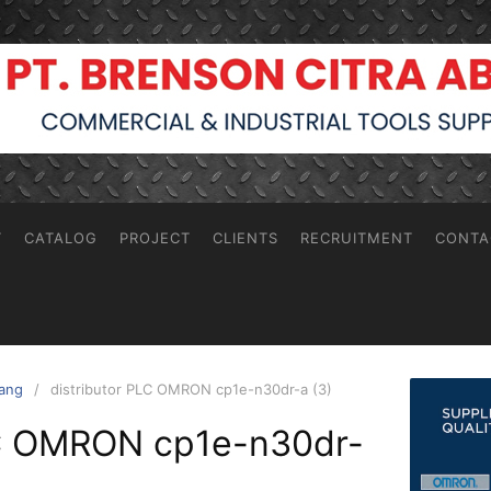
T
CATALOG
PROJECT
CLIENTS
RECRUITMENT
CONTA
rang
distributor PLC OMRON cp1e-n30dr-a (3)
LC OMRON cp1e-n30dr-