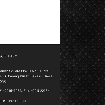
ACT INFO
anish Square Blok C No.10 Kota
s – Cikarang Pusat, Bekasi – Jawa
7550
21) 2215-7063, Fax. (021) 2215-
 0819-0879-9399