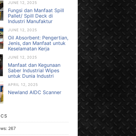
JUNE 12, 2025
Fungsi dan Manfaat Spill
Pallet/ Spill Deck di
Industri Manufaktur
JUNE 12, 2025
Oil Absorbent: Pengertian,
Jenis, dan Manfaat untuk
Keselamatan Kerja
JUNE 12, 2025
Manfaat dan Kegunaan
Saber Industrial Wipes
untuk Dunia Industri
APRIL 12, 2025
Newland AIDC Scanner
ICS
ews:
267