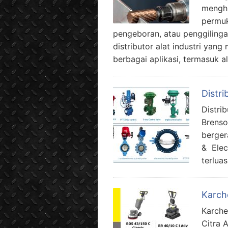
menghi
permuk
pengeboran, atau penggiling
distributor alat industri ya
berbagai aplikasi, termasuk 
Distri
Distri
Brenso
berger
& Elec
terlua
Karch
Karche
Citra 