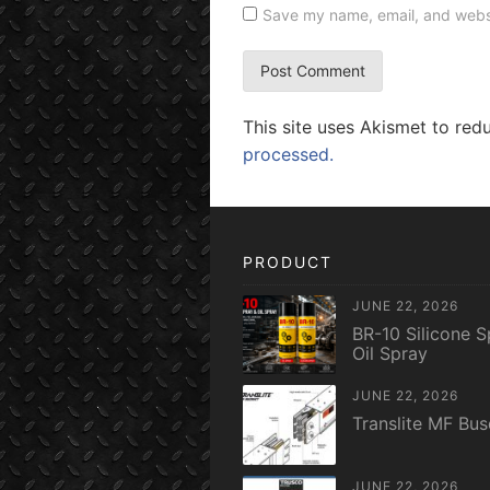
Save my name, email, and websit
This site uses Akismet to re
processed.
PRODUCT
JUNE 22, 2026
BR-10 Silicone S
Oil Spray
JUNE 22, 2026
Translite MF Bu
JUNE 22, 2026