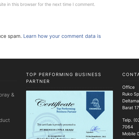
e in this browser for the next time I comment.
duce spam.
Learn how your comment data is
TOP PERFORMING BUSINESS
CONT
PARTNER
Office
Ruko Sp
pray &
Deltama
Barat 1
sduct
Telp. (0
7064
Mobile