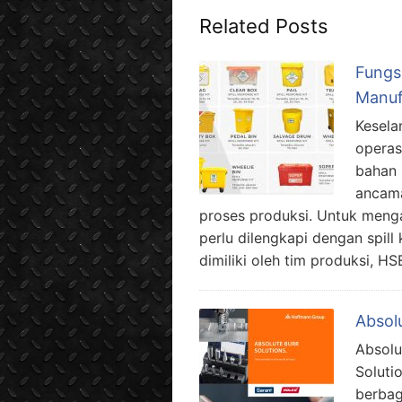
Related Posts
Fungsi
Manuf
Kesela
operas
bahan 
ancama
proses produksi. Untuk mengat
perlu dilengkapi dengan spill k
dimiliki oleh tim produksi, H
Absolu
Absolu
Soluti
berbag