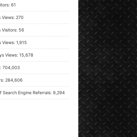
itors:
61
s Views:
270
 Visitors:
56
s Views:
1,915
ys Views:
15,678
s:
704,003
rs:
284,606
f Search Engine Referrals:
9,294