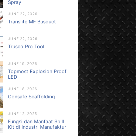
Spray
JUNE 22, 2026
Translite MF Busduct
JUNE 22, 2026
Trusco Pro Tool
JUNE 19, 2026
Topmost Explosion Proof
LED
JUNE 18, 2026
Consafe Scaffolding
JUNE 12, 2025
Fungsi dan Manfaat Spill
Kit di Industri Manufaktur