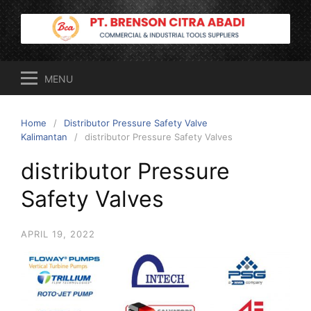
Skip
to
content
MENU
Home
Distributor Pressure Safety Valve
Kalimantan
distributor Pressure Safety Valves
distributor Pressure
Safety Valves
APRIL 19, 2022