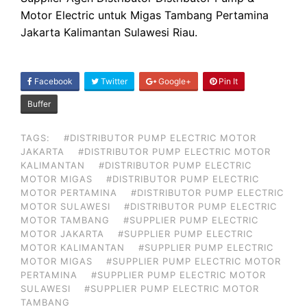
Motor Electric untuk Migas Tambang Pertamina
Jakarta Kalimantan Sulawesi Riau.
SHARE
Facebook
Twitter
Google+
Pin It
ON
Buffer
TAGS:
#DISTRIBUTOR PUMP ELECTRIC MOTOR
JAKARTA
#DISTRIBUTOR PUMP ELECTRIC MOTOR
KALIMANTAN
#DISTRIBUTOR PUMP ELECTRIC
MOTOR MIGAS
#DISTRIBUTOR PUMP ELECTRIC
MOTOR PERTAMINA
#DISTRIBUTOR PUMP ELECTRIC
MOTOR SULAWESI
#DISTRIBUTOR PUMP ELECTRIC
MOTOR TAMBANG
#SUPPLIER PUMP ELECTRIC
MOTOR JAKARTA
#SUPPLIER PUMP ELECTRIC
MOTOR KALIMANTAN
#SUPPLIER PUMP ELECTRIC
MOTOR MIGAS
#SUPPLIER PUMP ELECTRIC MOTOR
PERTAMINA
#SUPPLIER PUMP ELECTRIC MOTOR
SULAWESI
#SUPPLIER PUMP ELECTRIC MOTOR
TAMBANG