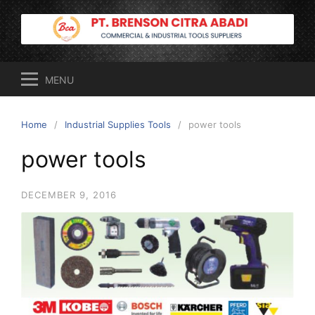
Skip
to
content
MENU
Home
Industrial Supplies Tools
power tools
power tools
DECEMBER 9, 2016