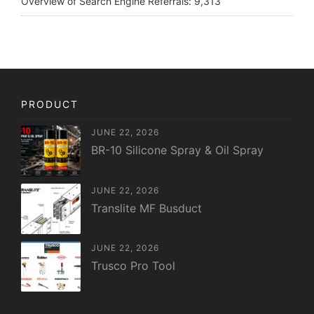
Overview of Search Engine Referrals:
9,313
PRODUCT
JUNE 22, 2026
BR-10 Silicone Spray & Oil Spray
JUNE 22, 2026
Translite MF Busduct
JUNE 22, 2026
Trusco Pro Tool