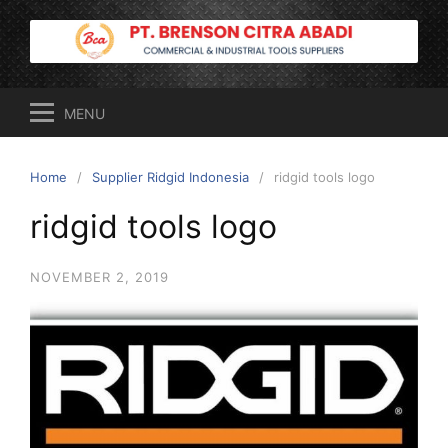
Skip
to
content
MENU
Home
Supplier Ridgid Indonesia
ridgid tools logo
ridgid tools logo
NOVEMBER 2, 2019