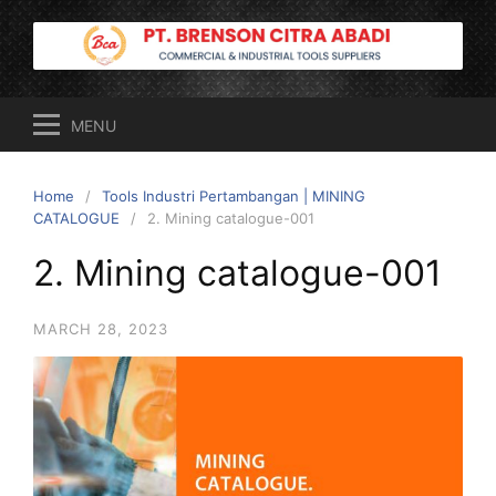
Skip
to
content
MENU
Home
Tools Industri Pertambangan | MINING
CATALOGUE
2. Mining catalogue-001
2. Mining catalogue-001
MARCH 28, 2023