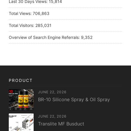
Last 30 Days Views:
15,814
Total Views:
706,863
Total Visitors:
285,031
Overview of Search Engine Referrals:
9,352
PRODUCT
JUNE 22, 2026
BR-10 Silicone Spray & Oil Spray
JUNE 22, 2026
Translite MF Busduct