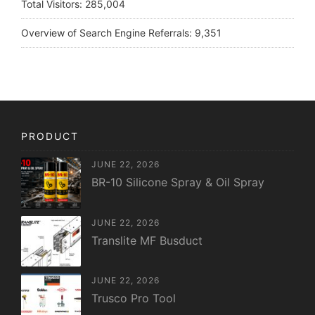
Total Visitors:
285,004
Overview of Search Engine Referrals:
9,351
PRODUCT
JUNE 22, 2026
BR-10 Silicone Spray & Oil Spray
JUNE 22, 2026
Translite MF Busduct
JUNE 22, 2026
Trusco Pro Tool