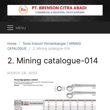
Skip
to
content
MENU
Home
Tools Industri Pertambangan | MINING
CATALOGUE
2. Mining catalogue-014
2. Mining catalogue-014
MARCH 28, 2023