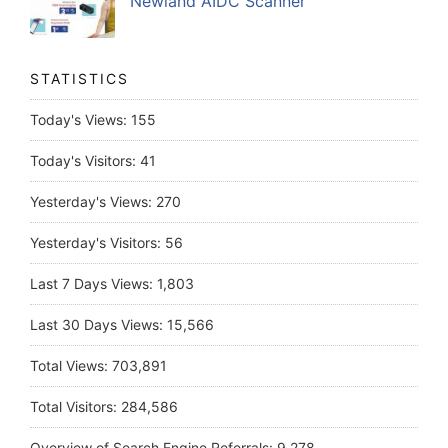
Newland AIDC Scanner
STATISTICS
Today's Views:
155
Today's Visitors:
41
Yesterday's Views:
270
Yesterday's Visitors:
56
Last 7 Days Views:
1,803
Last 30 Days Views:
15,566
Total Views:
703,891
Total Visitors:
284,586
Overview of Search Engine Referrals:
9,278