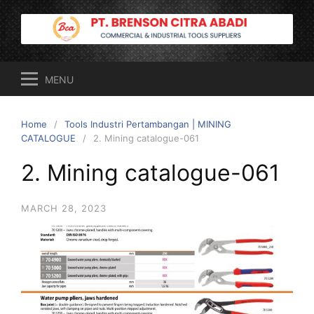
Skip
to
content
MENU
Home
Tools Industri Pertambangan | MINING
CATALOGUE
2. Mining catalogue-061
2. Mining catalogue-061
MARCH 28, 2023