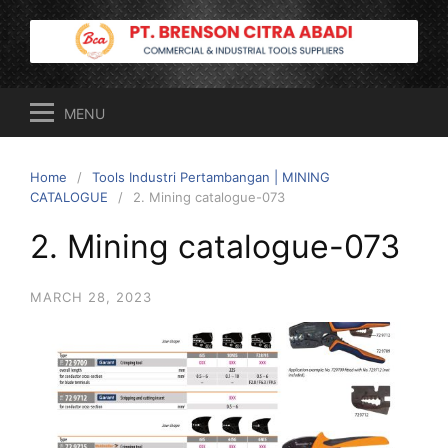
Skip
to
content
MENU
Home
Tools Industri Pertambangan | MINING
CATALOGUE
2. Mining catalogue-073
2. Mining catalogue-073
MARCH 28, 2023