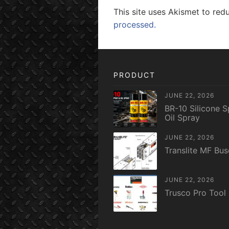
This site uses Akismet to re
processed.
PRODUCT
JUNE 22, 2026
BR-10 Silicone S
Oil Spray
JUNE 22, 2026
Translite MF Bu
JUNE 22, 2026
Trusco Pro Tool