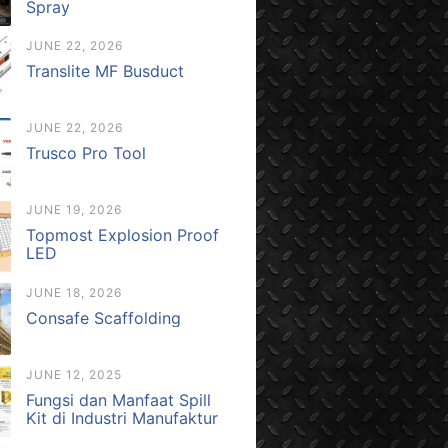
Spray
JUNE 22, 2026
Translite MF Busduct
JUNE 22, 2026
Trusco Pro Tool
JUNE 19, 2026
Topmost Explosion Proof
LED
JUNE 18, 2026
Consafe Scaffolding
JUNE 12, 2025
Fungsi dan Manfaat Spill
Kit di Industri Manufaktur