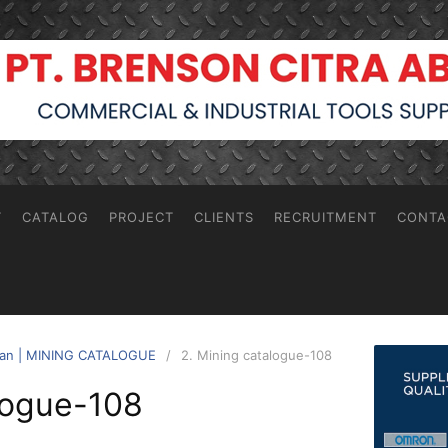
T
CATALOG
PROJECT
CLIENTS
RECRUITMENT
CONTA
ngan | MINING CATALOGUE
2. Mining catalogue-108
logue-108