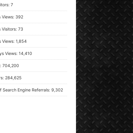
itors:
7
s Views:
392
 Visitors:
73
s Views:
1,854
ys Views:
14,410
s:
704,200
rs:
284,625
f Search Engine Referrals:
9,302