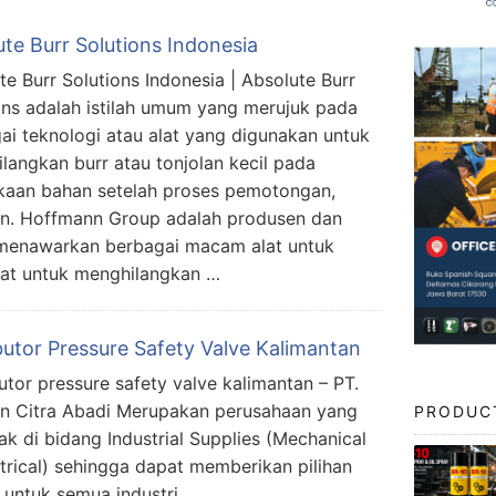
te Burr Solutions Indonesia
te Burr Solutions Indonesia | Absolute Burr
ons adalah istilah umum yang merujuk pada
ai teknologi atau alat yang digunakan untuk
langkan burr atau tonjolan kecil pada
aan bahan setelah proses pemotongan,
an. Hoffmann Group adalah produsen dan
ng menawarkan berbagai macam alat untuk
alat untuk menghilangkan …
butor Pressure Safety Valve Kalimantan
butor pressure safety valve kalimantan – PT.
n Citra Abadi Merupakan perusahaan yang
PRODUC
ak di bidang Industrial Supplies (Mechanical
trical) sehingga dapat memberikan pilihan
s untuk semua industri.