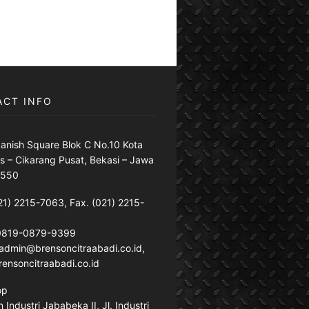
ACT INFO
anish Square Blok C No.10 Kota
s – Cikarang Pusat, Bekasi – Jawa
7550
21) 2215-7063, Fax. (021) 2215-
 0819-0879-9399
: admin@brensoncitraabadi.co.id,
ensoncitraabadi.co.id
op
Industri Jababeka II, Jl. Industri