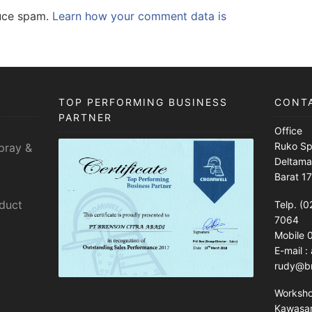
duce spam.
Learn how your comment data is
TOP PERFORMING BUSINESS
CONT
PARTNER
Office
Ruko Sp
pray &
Deltama
Barat 1
sduct
Telp. (0
7064
Mobile
E-mail 
rudy@br
Worksh
Kawasan 