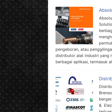
Absolu
Absolu
Soluti
berbag
menghi
permuk
pengeboran, atau penggiling
distributor alat industri ya
berbagai aplikasi, termasuk 
Distri
Distri
Brenso
berger
& Elec
terlua