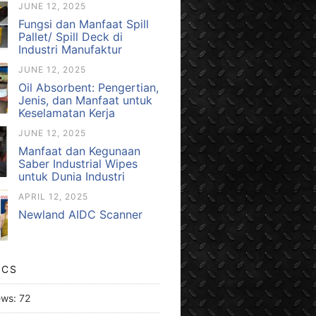
JUNE 12, 2025
Fungsi dan Manfaat Spill
Pallet/ Spill Deck di
Industri Manufaktur
JUNE 12, 2025
Oil Absorbent: Pengertian,
Jenis, dan Manfaat untuk
Keselamatan Kerja
JUNE 12, 2025
Manfaat dan Kegunaan
Saber Industrial Wipes
untuk Dunia Industri
APRIL 12, 2025
Newland AIDC Scanner
ICS
ews:
72