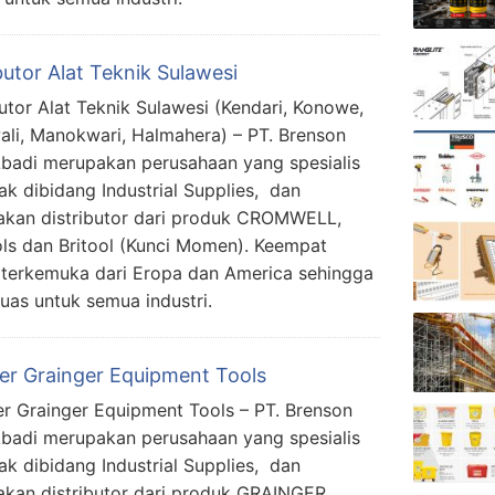
butor Alat Teknik Sulawesi
butor Alat Teknik Sulawesi (Kendari, Konowe,
li, Manokwari, Halmahera) – PT. Brenson
Abadi merupakan perusahaan yang spesialis
ak dibidang Industrial Supplies, dan
kan distributor dari produk CROMWELL,
s dan Britool (Kunci Momen). Keempat
 terkemuka dari Eropa dan America sehingga
uas untuk semua industri.
ier Grainger Equipment Tools
er Grainger Equipment Tools – PT. Brenson
Abadi merupakan perusahaan yang spesialis
ak dibidang Industrial Supplies, dan
kan distributor dari produk GRAINGER,