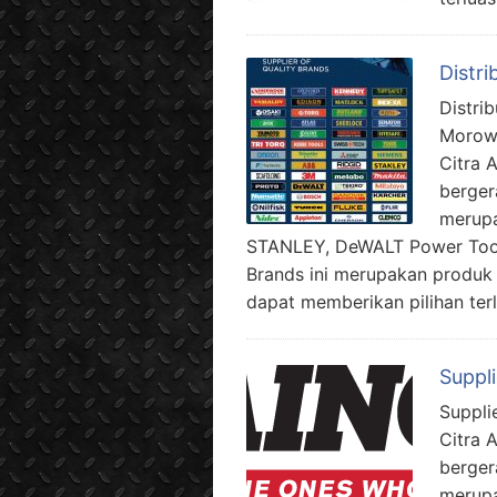
Distri
Distri
Morowa
Citra 
berger
merupa
STANLEY, DeWALT Power Tool
Brands ini merupakan produk
dapat memberikan pilihan terl
Suppl
Suppli
Citra 
berger
merupa