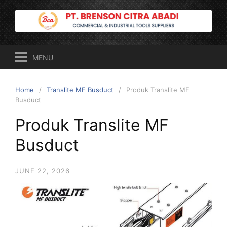
Skip
to
content
MENU
Home
Translite MF Busduct
Produk Translite MF
Busduct
Produk Translite MF
Busduct
JUNE 22, 2026