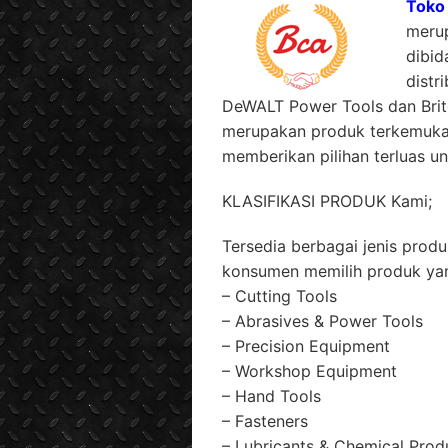
Toko 
merup
dibi
distr
DeWALT Power Tools dan Brit
merupakan produk terkemuka 
memberikan pilihan terluas un
KLASIFIKASI PRODUK Kami;
Tersedia berbagai jenis pro
konsumen memilih produk yan
– Cutting Tools
– Abrasives & Power Tools
– Precision Equipment
– Workshop Equipment
– Hand Tools
– Fasteners
– Lubricants & Chemical Prod