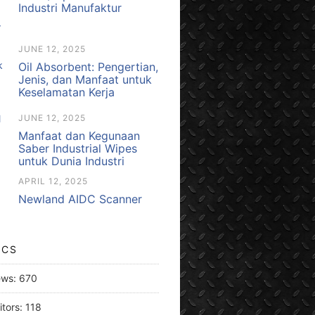
Industri Manufaktur
JUNE 12, 2025
Oil Absorbent: Pengertian,
Jenis, dan Manfaat untuk
Keselamatan Kerja
JUNE 12, 2025
Manfaat dan Kegunaan
Saber Industrial Wipes
untuk Dunia Industri
APRIL 12, 2025
Newland AIDC Scanner
ICS
ews:
670
itors:
118