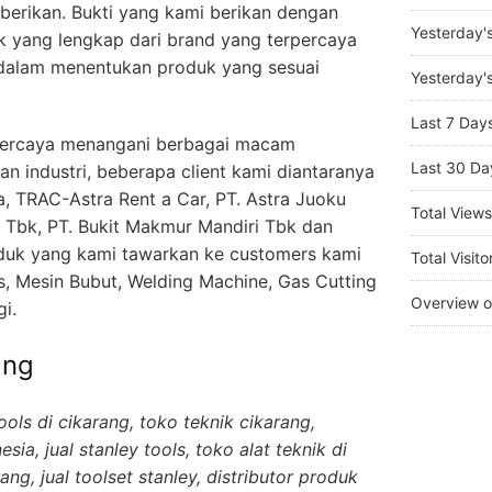
erikan. Bukti yang kami berikan dengan
Yesterday'
k yang lengkap dari brand yang terpercaya
alam menentukan produk yang sesuai
Yesterday's
Last 7 Day
dipercaya menangani berbagai macam
Last 30 Da
n industri, beberapa client kami diantaranya
a, TRAC-Astra Rent a Car, PT. Astra Juoku
Total View
 Tbk, PT. Bukit Makmur Mandiri Tbk dan
oduk yang kami tawarkan ke customers kami
Total Visito
ls, Mesin Bubut, Welding Machine, Gas Cutting
Overview o
i.
ang
ools di cikarang, toko teknik cikarang,
esia, jual stanley tools, toko alat teknik di
rang, jual toolset stanley, distributor produk