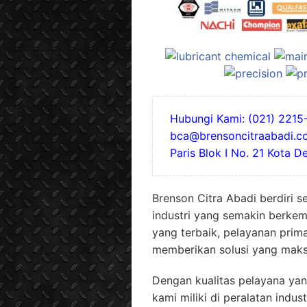
Hubungi Kami: (021) 2215-
bca@brensoncitraabadi.co
Paris Blok I No. 21 Kota 
Brenson Citra Abadi berdiri s
industri yang semakin berke
yang terbaik, pelayanan prim
memberikan solusi yang maks
Dengan kualitas pelayana yan
kami miliki di peralatan indu