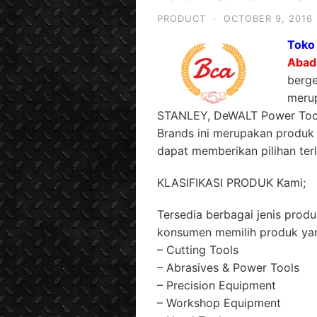
PRODUCT
·
OCTOBER 9, 2016
Toko 
Abad
berg
merup
STANLEY, DeWALT Power Tool
Brands ini merupakan produk
dapat memberikan pilihan terl
KLASIFIKASI PRODUK Kami;
Tersedia berbagai jenis pro
konsumen memilih produk yan
– Cutting Tools
– Abrasives & Power Tools
– Precision Equipment
– Workshop Equipment