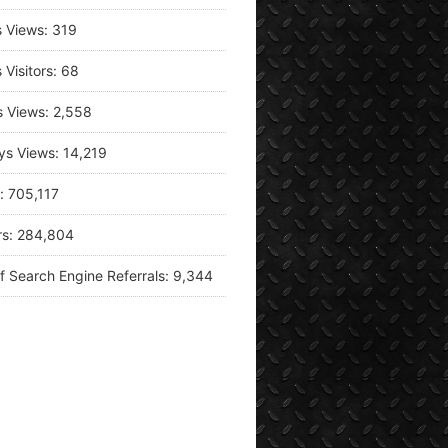
s Views:
319
 Visitors:
68
s Views:
2,558
ys Views:
14,219
s:
705,117
rs:
284,804
f Search Engine Referrals:
9,344