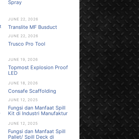
Spray
JUNE 22, 2026
Translite MF Busduct
JUNE 22, 2026
Trusco Pro Tool
JUNE 19, 2026
Topmost Explosion Proof
LED
JUNE 18, 2026
Consafe Scaffolding
JUNE 12, 2025
Fungsi dan Manfaat Spill
Kit di Industri Manufaktur
JUNE 12, 2025
Fungsi dan Manfaat Spill
Pallet/ Spill Deck di