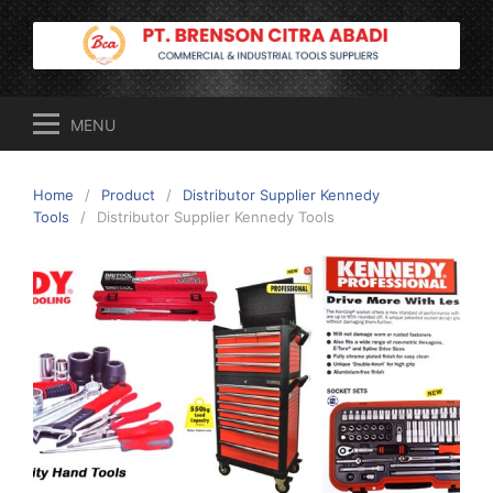
Skip
to
content
MENU
Home
Product
Distributor Supplier Kennedy
Tools
Distributor Supplier Kennedy Tools