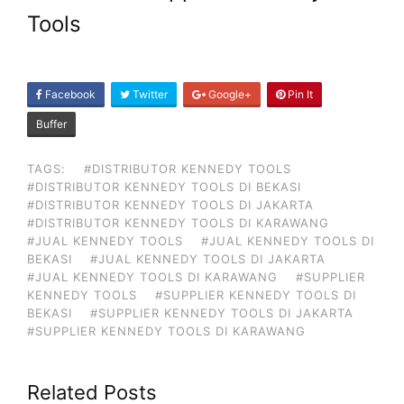
Tools
SHARE
Facebook
Twitter
Google+
Pin It
ON
Buffer
TAGS:
#DISTRIBUTOR KENNEDY TOOLS
#DISTRIBUTOR KENNEDY TOOLS DI BEKASI
#DISTRIBUTOR KENNEDY TOOLS DI JAKARTA
#DISTRIBUTOR KENNEDY TOOLS DI KARAWANG
#JUAL KENNEDY TOOLS
#JUAL KENNEDY TOOLS DI
BEKASI
#JUAL KENNEDY TOOLS DI JAKARTA
#JUAL KENNEDY TOOLS DI KARAWANG
#SUPPLIER
KENNEDY TOOLS
#SUPPLIER KENNEDY TOOLS DI
BEKASI
#SUPPLIER KENNEDY TOOLS DI JAKARTA
#SUPPLIER KENNEDY TOOLS DI KARAWANG
Related Posts