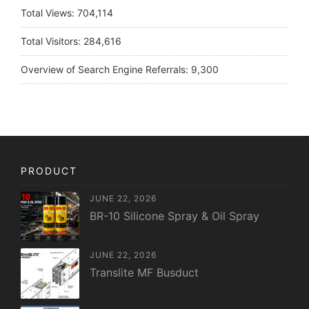
Total Views:
704,114
Total Visitors:
284,616
Overview of Search Engine Referrals:
9,300
PRODUCT
JUNE 22, 2026
BR-10 Silicone Spray & Oil Spray
JUNE 22, 2026
Translite MF Busduct